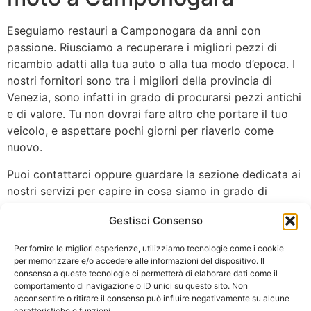
Eseguiamo restauri a Camponogara da anni con
passione. Riusciamo a recuperare i migliori pezzi di
ricambio adatti alla tua auto o alla tua modo d’epoca. I
nostri fornitori sono tra i migliori della provincia di
Venezia, sono infatti in grado di procurarsi pezzi antichi
e di valore. Tu non dovrai fare altro che portare il tuo
veicolo, e aspettare pochi giorni per riaverlo come
nuovo.
Puoi contattarci oppure guardare la sezione dedicata ai
nostri servizi per capire in cosa siamo in grado di
aiutarti.
Gestisci Consenso
Se non hai ancora provato la nostra efficienza vieni da
Per fornire le migliori esperienze, utilizziamo tecnologie come i cookie
noi per le
riparazioni dei veicoli d’acq
ua o di terra!
per memorizzare e/o accedere alle informazioni del dispositivo. Il
consenso a queste tecnologie ci permetterà di elaborare dati come il
HOME PAGE
comportamento di navigazione o ID unici su questo sito. Non
acconsentire o ritirare il consenso può influire negativamente su alcune
caratteristiche e funzioni.