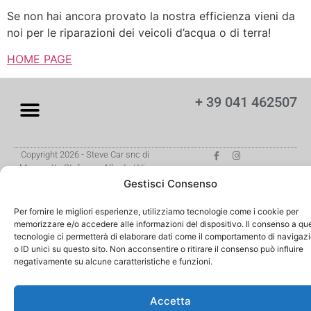
Se non hai ancora provato la nostra efficienza vieni da
noi per le riparazioni dei veicoli d’acqua o di terra!
HOME PAGE
+ 39 041 462507
Copyright 2026 - Steve Car snc di
Menegatto Stefano e Alberto | Via
Battisti 24 - 30010 Camponogara
Gestisci Consenso
(VE) | P.I. 04306180276
Sito web creato da Orezero Digital
Per fornire le migliori esperienze, utilizziamo tecnologie come i cookie per
Agency
memorizzare e/o accedere alle informazioni del dispositivo. Il consenso a qu
tecnologie ci permetterà di elaborare dati come il comportamento di navigaz
o ID unici su questo sito. Non acconsentire o ritirare il consenso può influire
negativamente su alcune caratteristiche e funzioni.
Accetta