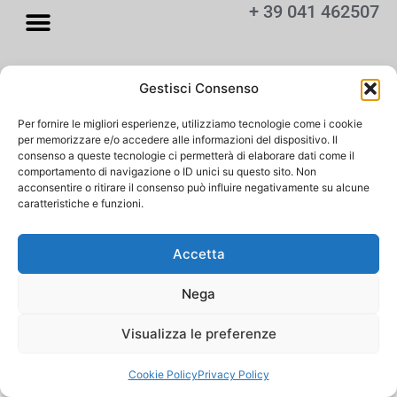
+ 39 041 462507
Copyright 2026 - Steve Car snc di
Gestisci Consenso
Menegatto Stefano e Alberto | Via
Battisti 24 - 30010 Camponogara
Per fornire le migliori esperienze, utilizziamo tecnologie come i cookie
(VE) | P.I. 04306180276
per memorizzare e/o accedere alle informazioni del dispositivo. Il
Sito web creato da Orezero Digital
consenso a queste tecnologie ci permetterà di elaborare dati come il
Agency
comportamento di navigazione o ID unici su questo sito. Non
acconsentire o ritirare il consenso può influire negativamente su alcune
caratteristiche e funzioni.
Accetta
Nega
Visualizza le preferenze
Cookie Policy
Privacy Policy