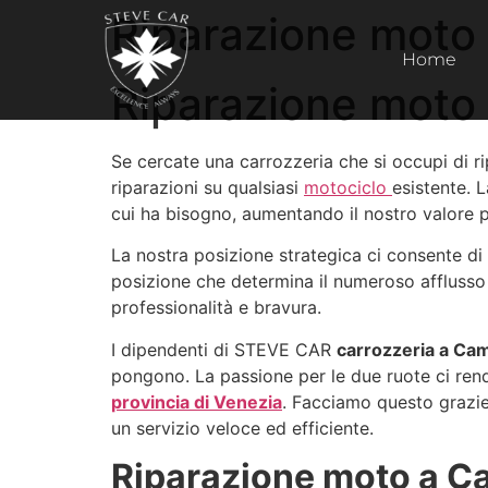
Riparazione moto
Home
Riparazione moto
Se cercate una carrozzeria che si occupi di
riparazioni su qualsiasi
motociclo
esistente. L
cui ha bisogno, aumentando il nostro valore p
La nostra posizione strategica ci consente di
posizione che determina il numeroso afflusso
professionalità e bravura.
I dipendenti di STEVE CAR
carrozzeria a C
pongono. La passione per le due ruote ci rend
provincia di Venezia
. Facciamo questo grazie 
un servizio veloce ed efficiente.
Riparazione moto a C