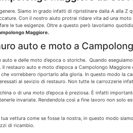
ere. Siamo in grado infatti di ripristinare dalla A alla Z q
ature. Con il nostro aiuto protrai ridare vita ad una moto r
disfare le tue esigenze. Oltre a questo però lavoriamo quoti
Campolongo Maggiore.
stauro auto e moto a Campolon
le auto e delle moto d’epoca o storiche. Quando eseguiamo 
olo. Il restauro auto e moto d’epoca a Campolongo Maggiore è
 e che vorrebbero riportarlo alla gloria. In questo modo l
ressati al sevizio di restauro. Non tutte le carrozzerie infat
cchina o di una moto d’epoca è preziosa. È infatti importante
ntenerle invariate. Rendendola così a fine lavoro non solo 
 tua vettura come se fosse la nostra, in questo modo siamo 
ezzi di ricambio.