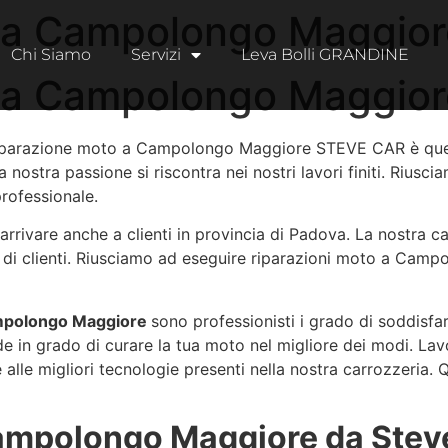
 a Campolongo Maggior
Chi Siamo
Servizi
Leva Bolli GRANDINE
 a Campolongo Maggior
 riparazione moto a Campolongo Maggiore STEVE CAR è quell
a nostra passione si riscontra nei nostri lavori finiti. Riusci
rofessionale.
 arrivare anche a clienti in provincia di Padova. La nostr
 di clienti. Riusciamo ad eseguire riparazioni moto a Camp
ampolongo Maggiore
sono professionisti i grado di soddisfare 
e in grado di curare la tua moto nel migliore dei modi. La
alle migliori tecnologie presenti nella nostra carrozzeria. 
ampolongo Maggiore da Stev