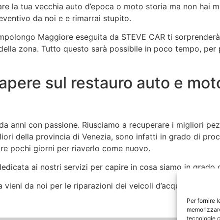
are la tua vecchia auto d’epoca o moto storia ma non hai ma
eventivo da noi e e rimarrai stupito.
ampolongo Maggiore eseguita da STEVE CAR ti sorprenderà 
della zona. Tutto questo sarà possibile in poco tempo, per 
sapere sul restauro auto e m
nni con passione. Riusciamo a recuperare i migliori pezzi 
liori della provincia di Venezia, sono infatti in grado di pro
tare pochi giorni per riaverlo come nuovo.
dicata ai nostri servizi per capire in cosa siamo in grado di
vieni da noi per le riparazioni dei veicoli d’acqua o di terra
Per fornire 
memorizzare 
tecnologie c