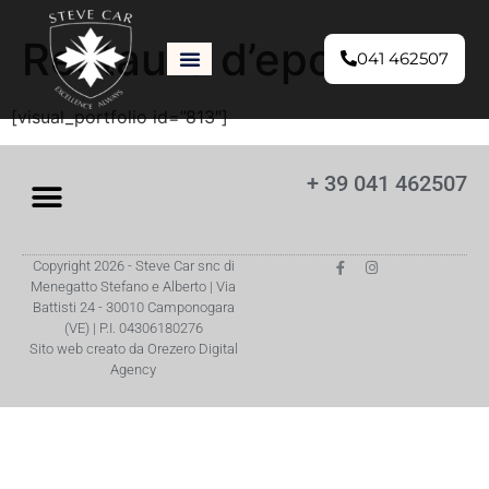
Restauro d’epoca
041 462507
[visual_portfolio id=”813″]
+ 39 041 462507
Copyright 2026 - Steve Car snc di
Menegatto Stefano e Alberto | Via
Battisti 24 - 30010 Camponogara
(VE) | P.I. 04306180276
Sito web creato da Orezero Digital
Agency