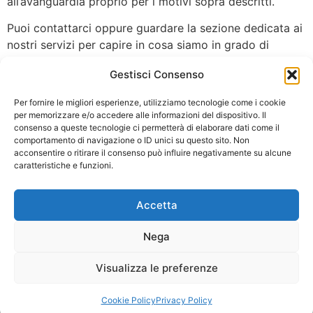
all’avanguardia proprio per i motivi sopra descritti.
Puoi contattarci oppure guardare la sezione dedicata ai
nostri servizi per capire in cosa siamo in grado di
aiutarti.
Gestisci Consenso
Se non hai ancora provato la nostra efficienza vieni da
Per fornire le migliori esperienze, utilizziamo tecnologie come i cookie
noi per le riparazioni dei veicoli d’acqua o di terra!
per memorizzare e/o accedere alle informazioni del dispositivo. Il
consenso a queste tecnologie ci permetterà di elaborare dati come il
HOME PAGE
comportamento di navigazione o ID unici su questo sito. Non
acconsentire o ritirare il consenso può influire negativamente su alcune
caratteristiche e funzioni.
+ 39 041 462507
Accetta
Copyright 2026 - Steve Car snc di
Nega
Menegatto Stefano e Alberto | Via
Battisti 24 - 30010 Camponogara
Visualizza le preferenze
(VE) | P.I. 04306180276
Sito web creato da Orezero Digital
Agency
Cookie Policy
Privacy Policy